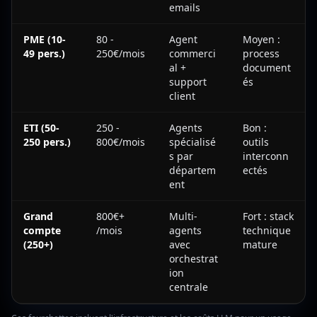
emails
PME (10-
80 -
Agent
Moyen :
49 pers.)
250€/mois
commerci
process
al +
document
support
és
client
ETI (50-
250 -
Agents
Bon :
250 pers.)
800€/mois
spécialisé
outils
s par
interconn
départem
ectés
ent
Grand
800€+
Multi-
Fort : stack
compte
/mois
agents
technique
(250+)
avec
mature
orchestrat
ion
centrale