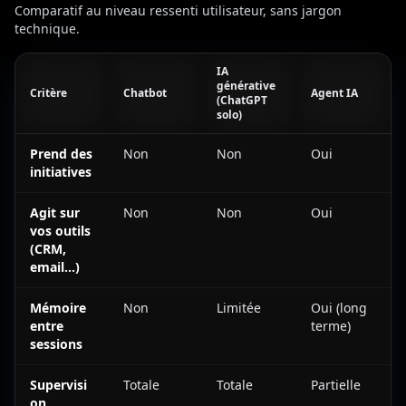
Comparatif au niveau ressenti utilisateur, sans jargon
technique.
IA
générative
Critère
Chatbot
Agent IA
(ChatGPT
solo)
Chatbot vs IA générative vs Agent IA : les vraies différences
Prend des
Non
Non
Oui
initiatives
Agit sur
Non
Non
Oui
vos outils
(CRM,
email...)
Mémoire
Non
Limitée
Oui (long
entre
terme)
sessions
Supervisi
Totale
Totale
Partielle
on