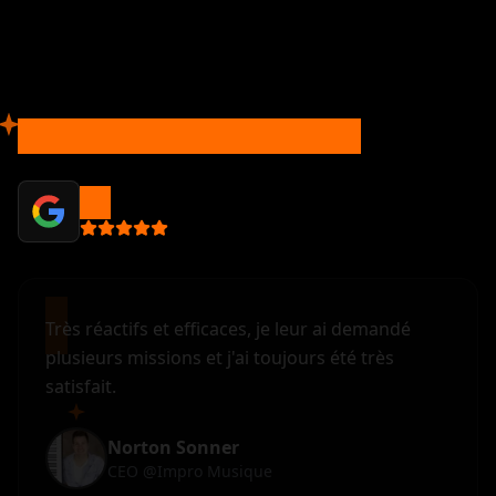
Ils nous ont fait confiance
5.0
"
J'ai fait appel à Volteyr pour la mise en place de
notre CRM et l'automatisation de tâches clés.
L'accompagnement a été précis, pragmatique et
orienté performance. Résultat : un gain de
temps significatif et des process désormais
fluides et fiables. Je recommande Volteyr à
toute entreprise souhaitant professionnaliser
sa gestion commerciale.