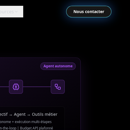
ources
Nous contacter
Agent autonome
ectif → Agent → Outils métier
utonome + exécution multi-étapes
n-the-loop | Budget API plafonné