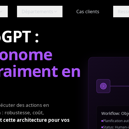
Départements
Cas clients
Ress
GPT :
tonome
vraiment en
écuter des actions en
 : robustesse, coût,
Workflow: Obj
t cette architecture pour vos
Planification a
Status: Human-i