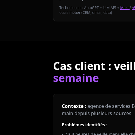
Technologies : AutoGPT + LLM API +
Make
/
n
outils métier (CRM, email, data)
Cas client : vei
semaine
Contexte :
agence de services BT
main depuis plusieurs sources.
Problèmes identifiés :
- 2 à 3 heures de veille manuelle c