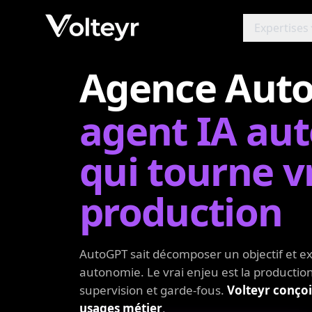
Expertises
Agence Auto
agent IA au
qui tourne 
production
AutoGPT sait décomposer un objectif et ex
autonomie. Le vrai enjeu est la production
supervision et garde-fous.
Volteyr conçoi
usages métier
.