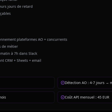
eurs jours de retard
açables
iennement plateformes AO + concurrents
s de métier
 matin à 7h dans Slack
ant CRM + Sheets + email
Détection AO : 4-7 jours → 
mois
Coût API mensuel : 45 EUR