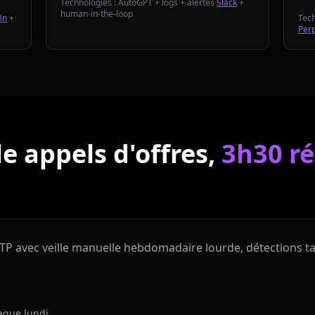
Technologies : AutoGPT + logs + alertes
Slack
+
human-in-the-loop
8n
+
Tech
Perp
lle appels d'offres,
3h30 r
P avec veille manuelle hebdomadaire lourde, détections tar
haque lundi