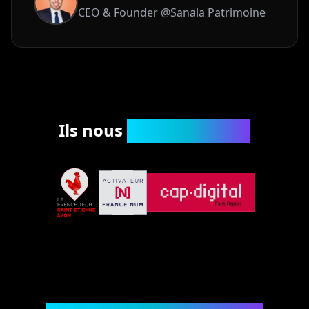
CEO & Founder
@
Sanala Patrimoine
Ils nous
accompagnent